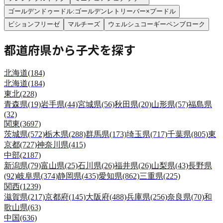
ゴールデンドゥードル:ゴールデンレトリーバー×プードル
ビションフリーゼ
マルチーズ
ウェルシュコーギーペンブローク
都道府県から子犬を探す
北海道
(184)
北海道
(184)
東北
(228)
青森県
(19)
岩手県
(44)
宮城県
(56)
秋田県
(20)
山形県
(57)
福島県
(32)
関東
(3697)
茨城県
(572)
栃木県
(288)
群馬県
(173)
埼玉県
(717)
千葉県
(805)
東
京都
(727)
神奈川県
(415)
中部
(2187)
新潟県
(79)
富山県
(25)
石川県
(26)
福井県
(26)
山梨県
(43)
長野県
(92)
岐阜県
(374)
静岡県
(435)
愛知県
(862)
三重県
(225)
関西
(1239)
滋賀県
(217)
京都府
(145)
大阪府
(488)
兵庫県
(256)
奈良県
(70)
和
歌山県
(63)
中国
(636)