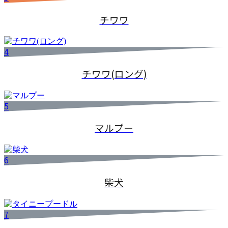
チワワ
4
チワワ(ロング)
5
マルプー
6
柴犬
7