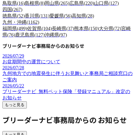
鳥取県
(16)
島根県
(8)
岡山県
(265)
広島県
(220)
山口県
(127)
四国
(267)
徳島県
(52)
香川県
(131)
愛媛県
(56)
高知県
(28)
九州・沖縄
(1162)
福岡県
(499)
佐賀県
(104)
長崎県
(37)
熊本県
(150)
大分県
(72)
宮崎
県
(76)
鹿児島県
(127)
沖縄県
(97)
ブリーダーナビ事務局からのお知らせ
2026/07/29
お盆期間中の運営について
2026/07/28
九州地方での地震発生に伴うお見舞いと事務局ご相談窓口の
ご案内
2026/05/22
ブリーダーナビ_無料ペット保険「登録マニュアル」改定の
お知らせ
もっと見る
ブリーダーナビ事務局からの
お知らせ
もっと見る